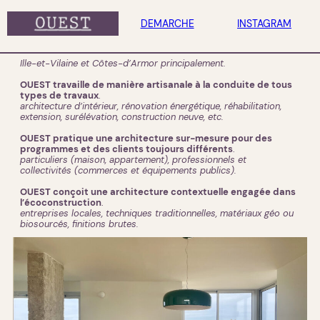
Aller
DEMARCHE
INSTAGRAM
au
contenu
OUEST est un atelier d’architecture Rennais qui intervient
dans tout le secteur Ouest
.
Ille-et-Vilaine et Côtes-d’Armor principalement.
OUEST travaille de manière artisanale à la conduite de tous
types de travaux
.
architecture d’intérieur, rénovation énergétique, réhabilitation,
extension, surélévation, construction neuve, etc.
OUEST pratique une architecture sur-mesure pour des
programmes et des clients toujours différents
.
particuliers (maison, appartement), professionnels et
collectivités (commerces et équipements publics).
OUEST conçoit une architecture contextuelle engagée dans
l’écoconstruction
.
entreprises locales, techniques traditionnelles, matériaux géo ou
biosourcés, finitions brutes.